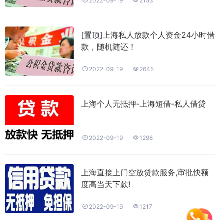


2022-09-19
2153
[置顶]
上海私人放款个人资金24小时借
款，随机随还！


2022-09-19
2645
上海个人无抵押-上海短借-私人借贷


2022-09-19
1298
上海直接上门空放贷款服务,审批快额
度高当天下款!


2022-09-19
1217