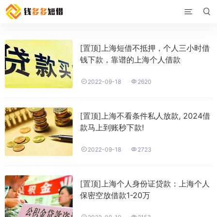


[置顶]
上海短借不抵押，个人三小时借
钱下款，靠谱的上海个人借款


2022-09-18
2620
[置顶]
上海不看条件私人放款, 2024借
款马上到账秒下款!


2022-09-18
2723
[置顶]
上海个人身份证贷款：上海个人
保密空放借款1-20万